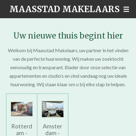
MAASSTAD MAKELAARS
Ga
direct
naar
de
Uw nieuwe thuis begint hier
hoofdinhoud
Welkom bij Maasstad Makelaars, uw partner in het vinden
van de perfecte huurwoning. Wij maken uw zoektocht
eenvoudig en transparant. Blader door onze selectie van
appartementen en studio’s en vind vandaag nog uw ideale
huurwoning. Wij staan klaar om u bij elke stap te helpen.
Rotterd
Amster
am -
dam -