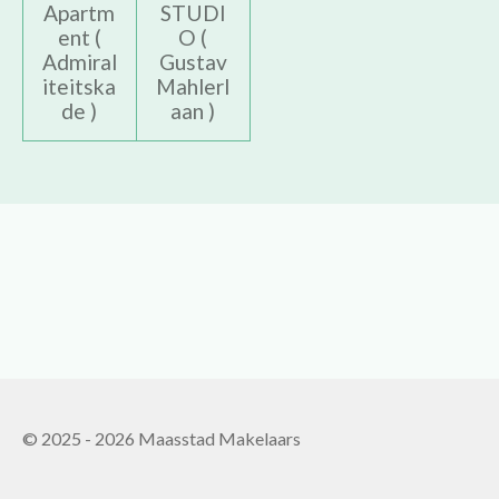
Apartm
STUDI
ent (
O (
Admiral
Gustav
iteitska
Mahlerl
de )
aan )
© 2025 - 2026 Maasstad Makelaars