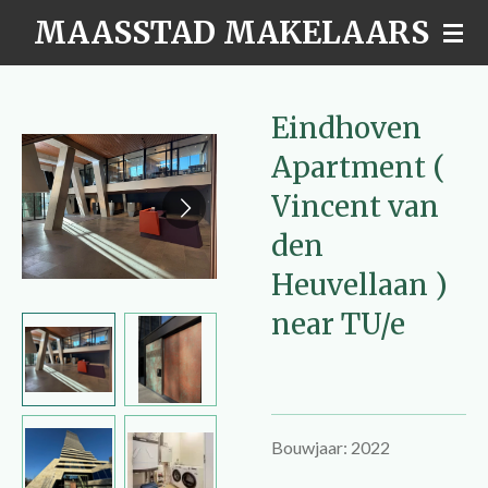
MAASSTAD MAKELAARS
Ga
direct
naar
de
Eindhoven
hoofdinhoud
Apartment (
Vincent van
den
Heuvellaan )
near TU/e
Bouwjaar: 2022