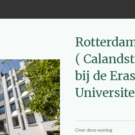
Rotterda
( Calandst
bij de Er
Universite
Over deze woning