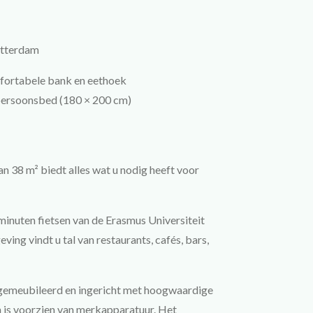
otterdam
ortabele bank en eethoek
persoonsbed (180 × 200 cm)
 38 m² biedt alles wat u nodig heeft voor
minuten fietsen van de Erasmus Universiteit
ving vindt u tal van restaurants, cafés, bars,
 gemeubileerd en ingericht met hoogwaardige
is voorzien van merkapparatuur. Het